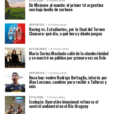
ECOLOGÍA
8 meses atrás
De Misiones al mundo: el primer té argentino
con baja huella de carbono
DEPORTES
8 meses atrás
Racing vs. Estudiantes, por la final del Torneo
Clausura: qué día, a qué hora y dónde juegan
ACTUALIDAD
8 meses atrás
María Corina Machado salió de la clandestinidad
y se mostró en público por primera vez en Oslo
DEPORTES
9 meses atrás
Boca hoy: vuelve Rodrigo Battaglia, interés por
Alan Lescano, cambios para recibir a Talleres y
más
ECOLOGÍA
9 meses atrás
Ecología: Operativo binacional refuerza el
control ambiental en el Río Uruguay