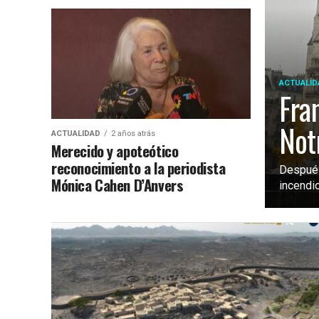
ACTUALID
Fran
Not
ACTUALIDAD
2 años atrás
Merecido y apoteótico
reconocimiento a la periodista
Después
Mónica Cahen D’Anvers
incendio