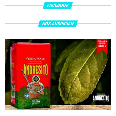
asistencia de Ehsan Haddad, que culminó una gran
FACEBOOK
jugada colectiva. Argentina le dio minutos a Lionel Messi
tras el gol y terminó de asegurar el triunfo a los 80
minutos, tras un tiro libre donde volvió a responder mal
NOS AUSPICIAN
Abu Laila, en un tiro que no entró ni siquiera muy
esquinado.
Fuente:
Ovación Digital