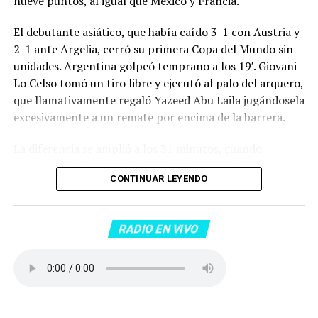
nueve puntos, al igual que México y Francia.
El debutante asiático, que había caído 3-1 con Austria y
2-1 ante Argelia, cerró su primera Copa del Mundo sin
unidades. Argentina golpeó temprano a los 19′. Giovani
Lo Celso tomó un tiro libre y ejecutó al palo del arquero,
que llamativamente regaló Yazeed Abu Laila jugándosela
excesivamente a un remate por encima de la barrera.
La diferencia se amplió a los 31 minutos, cuando
Lautaro Martínez convirtió de penal el 2-0. El Toro
CONTINUAR LEYENDO
anotó su primer gol en Copas del Mundo, tras no
convertir en el Mundial 2022, aprovechando una falta
dentro del área sobre Marcos Senesi, que intentó ir a
RADIO EN VIVO
una segunda pelota luego de un tiro en el travesaño del
delanatero del Inter, pero se terminó llevando una
patada en la cara del jugador jordano.
En el complemento, Jordania encontró una respuesta a
los 55 minutos: Musa Al Taamari marcó el 1-2 tras