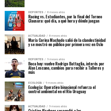
DEPORTES
8 meses atrás
Racing vs. Estudiantes, por la final del Torneo
Clausura: qué día, a qué hora y dónde juegan
ACTUALIDAD
8 meses atrás
María Corina Machado salió de la clandestinidad
y se mostró en público por primera vez en Oslo
DEPORTES
9 meses atrás
Boca hoy: vuelve Rodrigo Battaglia, interés por
Alan Lescano, cambios para recibir a Talleres y
más
ECOLOGÍA
9 meses atrás
Ecología: Operativo binacional refuerza el
control ambiental en el Río Uruguay
ACTUALIDAD
9 meses atrás
Cristina Kirchner respondió a los