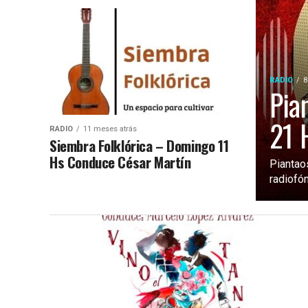
RADIO
8
Pia
21 
RADIO
11 meses atrás
Siembra Folklórica – Domingo 11
Hs Conduce César Martín
Piantao
radiofó