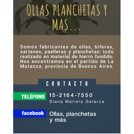
Antonio también se refirió con dolor a las versiones que
circularon sobre las vidas de sus nietas. Algunas
hipótesis sostienen que las jóvenes habrían estado
involucradas con un grupo narco y que el crimen podría
estar vinculado a una disputa por drogas.
“Se degrada mucho a la mujer cuando vende su cuerpo.
Pero cada uno con su vida hace lo que puede. Yo no
estoy de acuerdo con lo que hacían mis nietas, pero
tampoco las voy a juzgar. No tenían marido, eran chicas,
con una hija que mantener. Eran buenas pibas, pero el
mundo en el que vivían era muy difícil”, reflexionó.
Con tono pausado, agregó: “No podemos crucificar a
una piba por buscar sobrevivir. Hoy todo es más duro, y
cuando uno sale a la calle no sabe con quién se cruza.
Los chicos se hacen grandes muy rápido, se creen
invencibles. Y después pasan estas cosas”.