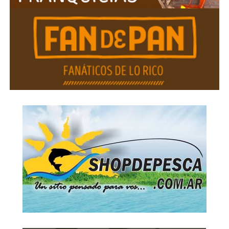
“Aparentemente son los que las mataron, pero faltan
los que mandaron. Los que dieron la orden”, aseguró.
Antonio contó que la familia confía en el trabajo del
fiscal y en el equipo de abogados encabezado por
Fernando Burlando y Diego Storto, quienes asumieron el
caso ad honorem. “Nosotros no les pagamos un mango,
y sin embargo trabajan sin parar. Estoy conforme con
ellos. Pero todavía falta gente detenida. Falta que se
sepa quién mandó a matar a las chicas”, señaló.
El fiscal, según relató, le prometió personalmente que
no descansará hasta descubrir toda la verdad: “Me miró
a los ojos y me dijo: ‘Yo tengo hijos, tengo familia. Lo que
les hicieron no es digno de una persona de bien. No voy a
parar hasta saber quién lo hizo’”.
Antonio, abuelo de Brenda y Morena: “No hay que
crucificar a nadie”