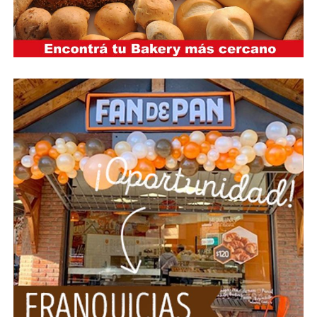
Se filtró cuál es la app que usaron los asesinos en el triple
crimen de Florencio Varela
“Esta herida no va a cerrar nunca”, dijo Antonio, con la
voz quebrada. Sus nietas, Brenda y Morena, fueron
asesinadas brutalmente junto a una amiga, Lara, en un
episodio que la justicia investiga como un triple crimen
narco. Las jóvenes, de entre 20 y 25 años, fueron
encontradas con signos de tortura y ejecuciones en una
vivienda de Florencio Varela, un caso que estremeció por
su violencia y por las conexiones con el narcotráfico y la
trata.
una herida para toda la vida”, expresó.
Una investigación que avanza con sombras
Según confirmó el abuelo, ya hay ocho o nueve
detenidos, todos vinculados con el crimen.