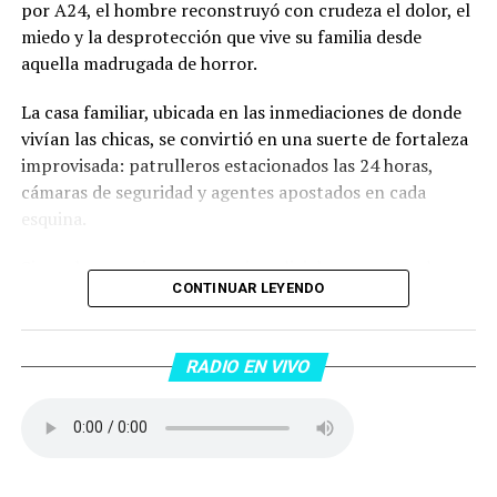
por A24, el hombre reconstruyó con crudeza el dolor, el
miedo y la desprotección que vive su familia desde
aquella madrugada de horror.
La casa familiar, ubicada en las inmediaciones de donde
vivían las chicas, se convirtió en una suerte de fortaleza
improvisada: patrulleros estacionados las 24 horas,
cámaras de seguridad y agentes apostados en cada
esquina.
Sin embargo, ni esa presencia policial parece traerles
CONTINUAR LEYENDO
calma. “Nos sentimos solos y desamparados”, repitió el
abuelo ante las cámaras.
RADIO EN VIVO
En la noche del jueves, una situación extraña y
aterradora volvió a sobresaltarlos. Un auto, con un
hombre al volante y una mujer de acompañante, se
incrustó a pocos metros de su casa, sobre una vereda
donde “nadie debería transitar”.