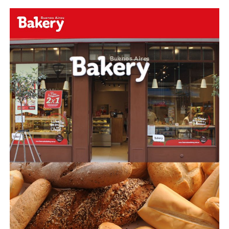
El hombre, que se mostró sereno pero visiblemente
cansado, describió la vida diaria de su familia como una
rutina de miedo. “Un día tiraron unas bolsas desde
arriba, casi matan a mi señora. Otro día vino un pibe en
situación de calle con un cuchillo a amenazarnos. Y
ahora esto. Ya no sabemos si fue casualidad o si nos
quieren amedrentar”, confesó.
El dolor imposible de cicatrizar