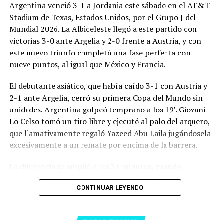
Argentina venció 3-1 a Jordania este sábado en el AT&T
Stadium de Texas, Estados Unidos, por el Grupo J del
Mundial 2026. La Albiceleste llegó a este partido con
victorias 3-0 ante Argelia y 2-0 frente a Austria, y con
este nuevo triunfo completó una fase perfecta con
nueve puntos, al igual que México y Francia.
El debutante asiático, que había caído 3-1 con Austria y
2-1 ante Argelia, cerró su primera Copa del Mundo sin
unidades. Argentina golpeó temprano a los 19′. Giovani
Lo Celso tomó un tiro libre y ejecutó al palo del arquero,
que llamativamente regaló Yazeed Abu Laila jugándosela
excesivamente a un remate por encima de la barrera.
La diferencia se amplió a los 31 minutos, cuando
Lautaro Martínez convirtió de penal el 2-0. El Toro
CONTINUAR LEYENDO
anotó su primer gol en Copas del Mundo, tras no
convertir en el Mundial 2022, aprovechando una falta
dentro del área sobre Marcos Senesi, que intentó ir a