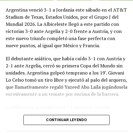
Argentina venció 3-1 a Jordania este sábado en el AT&T
Stadium de Texas, Estados Unidos, por el Grupo J del
Mundial 2026. La Albiceleste llegó a este partido con
victorias 3-0 ante Argelia y 2-0 frente a Austria, y con
este nuevo triunfo completó una fase perfecta con
nueve puntos, al igual que México y Francia.
El debutante asiático, que había caído 3-1 con Austria y
2-1 ante Argelia, cerró su primera Copa del Mundo sin
unidades. Argentina golpeó temprano a los 19′. Giovani
Lo Celso tomó un tiro libre y ejecutó al palo del arquero,
que llamativamente regaló Yazeed Abu Laila jugándosela
excesivamente a un remate por encima de la barrera.
La diferencia se amplió a los 31 minutos, cuando
Lautaro Martínez convirtió de penal el 2-0. El Toro
CONTINUAR LEYENDO
anotó su primer gol en Copas del Mundo, tras no
convertir en el Mundial 2022, aprovechando una falta