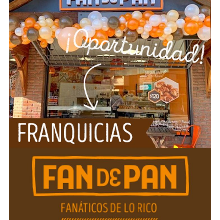
emergente en Europa, Yara ha establecido una posición
única como la única empresa global de nutrición de
cultivos en la industria. Con 17.000 empleados y
operaciones en más de 60 países, la sostenibilidad es
una parte integral de nuestro modelo de negocio. En
2024, Yara reportó ingresos de 13,9 mil millones de
dólares. Más información en: www.yara.com