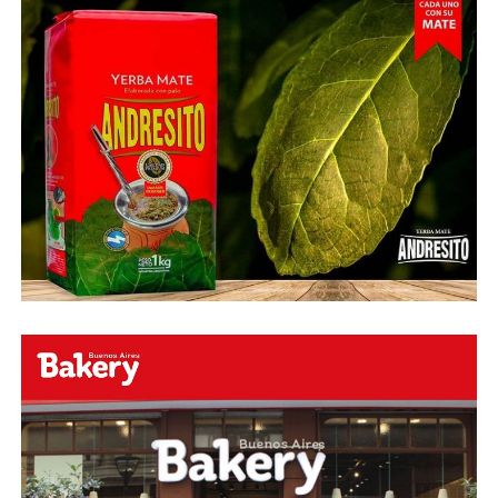
regional en la producción responsable de té y yerba
mate, dos cultivos emblemáticos de la provincia.
Para Yara, este logro refuerza la expansión de la
iniciativa “Yara Climate Choice” en Argentina y América
Latina, que busca acompañar a productores y empresas
en la transición hacia sistemas productivos más
sostenibles, demostrando que es posible reducir el
impacto ambiental sin comprometer la eficiencia ni la
calidad.
Este modelo de colaboración abre el camino para que
otros sectores agrícolas adopten prácticas de baja
emisión, impulsando una cadena alimentaria más
sustentable y competitiva a nivel global.
Acerca de Yara
La misión de Yara es alimentar al mundo de manera
responsable y proteger el planeta. Seguimos una
estrategia de crecimiento sostenible del valor mediante