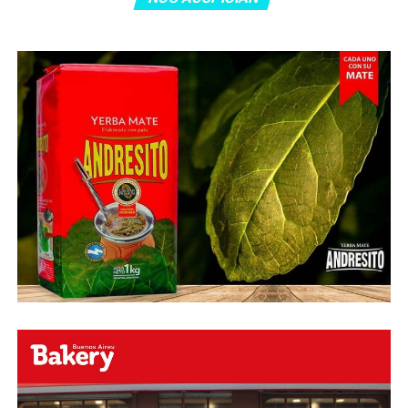
O ingresa
en la BIO
de nuestras redes sociales Te
esperamos en el portal de la #radio con la mejor
información y la mejor #música…
#Folklore #tango
#Rock #Nacional,
#RockInternacional,
#RockandRoll, #Noticias y la mejor #Música
Te
esperamos
Faceboock: H2O Radio
Online
https://www.facebook.com/h2oradioonline