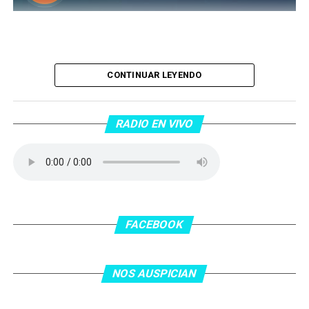
Piantaos por el Tango
. Piantaos por el Tango es un
CONTINUAR LEYENDO
programa radiofónico semanal conducido y dirigido por
Raúl Mamone con el objetivo de difundir el Tango desde
Barcelona.
RADIO EN VIVO
No te lo pierdas…
FACEBOOK
NOS AUSPICIAN