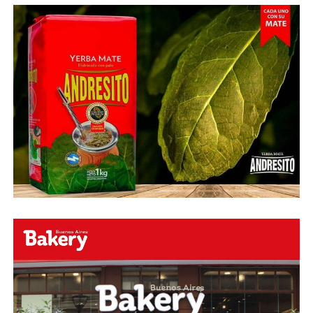
O ingresa
en la BIO
de nuestras redes sociales Te
esperamos en el portal de la #radio con la mejor
información y la mejor #música…
#Folklore #tango
#Rock #Nacional,
#RockInternacional,
#RockandRoll, #Noticias y la mejor #Música
Te
esperamos
Faceboock: H2O Radio
Online
https://www.facebook.com/h2oradioonline