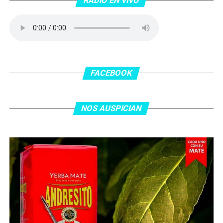
RADIO EN VIVO
No te lo pierdas…
FACEBOOK
NOS AUSPICIAN
O ingresa
en la BIO
de nuestras redes sociales Te
esperamos en el portal de la #radio con la mejor
información y la mejor #música…
#Folklore #tango
#Rock #Nacional,
#RockInternacional,
#RockandRoll, #Noticias y la mejor #Música
Te
esperamos