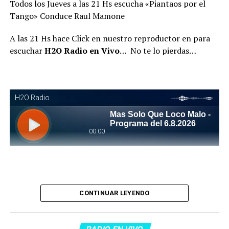
Todos los Jueves a las 21 Hs escucha «Piantaos por el
Tango» Conduce Raul Mamone
A las 21 Hs hace Click en nuestro reproductor en para
escuchar
H2O Radio en Vivo
… No te lo pierdas…
Piantaos por el Tango
. Piantaos por el Tango es un
CONTINUAR LEYENDO
programa radiofónico semanal conducido y dirigido por
Raúl Mamone con el objetivo de difundir el Tango desde
Barcelona.