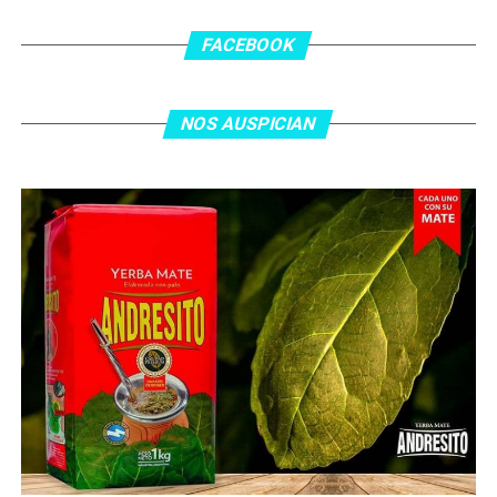
FACEBOOK
NOS AUSPICIAN
O ingresa
en la BIO
de nuestras redes sociales Te
esperamos en el portal de la #radio con la mejor
información y la mejor #música…
#Folklore #tango
#Rock #Nacional,
#RockInternacional,
#RockandRoll, #Noticias y la mejor #Música
Te
esperamos
Faceboock: H2O Radio
Online
https://www.facebook.com/h2oradioonline