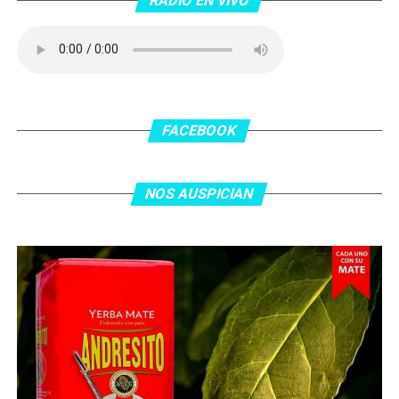
RADIO EN VIVO
No te lo pierdas…
FACEBOOK
NOS AUSPICIAN
O ingresa
en la BIO
de nuestras redes sociales Te
esperamos en el portal de la #radio con la mejor
información y la mejor #música…
#Folklore #tango
#Rock #Nacional,
#RockInternacional,
#RockandRoll, #Noticias y la mejor #Música
Te
esperamos