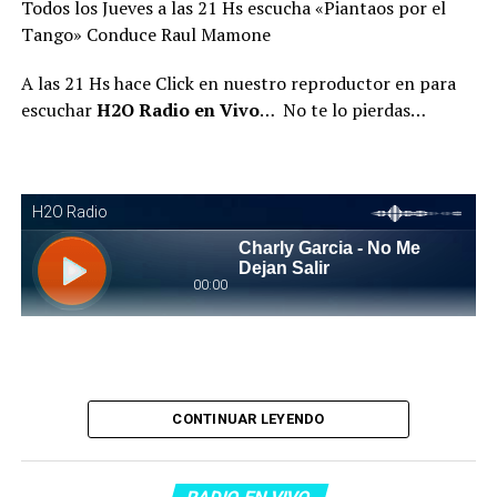
Todos los Jueves a las 21 Hs escucha «Piantaos por el
Tango» Conduce Raul Mamone
A las 21 Hs hace Click en nuestro reproductor en para
escuchar
H2O Radio en Vivo
… No te lo pierdas…
Piantaos por el Tango
. Piantaos por el Tango es un
CONTINUAR LEYENDO
programa radiofónico semanal conducido y dirigido por
Raúl Mamone con el objetivo de difundir el Tango desde
Barcelona.