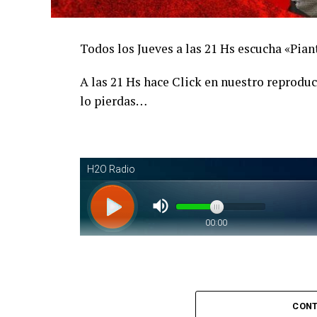
Todos los Jueves a las 21 Hs escucha «Pi
A las 21 Hs hace Click en nuestro reprodu
lo pierdas…
Piantaos por el Tango
. Piantaos por e
CONT
conducido y dirigido por Raúl Mamone con 