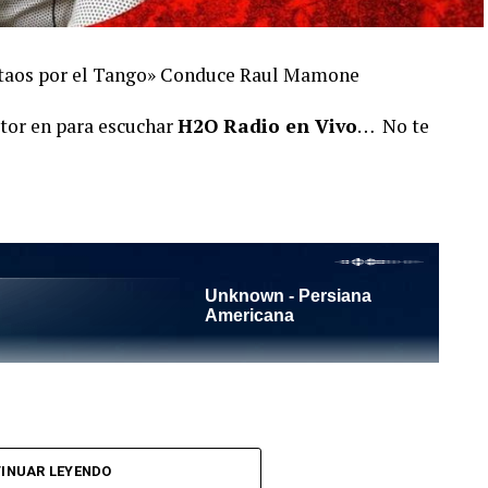
antaos por el Tango» Conduce Raul Mamone
ctor en para escuchar
H2O Radio en Vivo
… No te
l Tango es un programa radiofónico semanal
INUAR LEYENDO
el objetivo de difundir el Tango desde Barcelona.