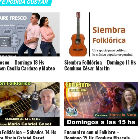
TE PODRÍA GUSTAR
resco – Domingo 18 Hs
Siembra Folklórica – Domingo 11 Hs
en Cecilia Cardozo y Mateo
Conduce César Martín
 Folklórico – Sábados 14 Hs
Encuentro con el Folklore –
e Mario Gabriel Gaset
Domingo 15 Hs Conduce Marcela