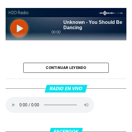
Piantaos por el Tango
. Piantaos por el Tango es un
CONTINUAR LEYENDO
programa radiofónico semanal conducido y dirigido por
Raúl Mamone con el objetivo de difundir el Tango desde
Barcelona.
RADIO EN VIVO
No te lo pierdas…
FACEBOOK