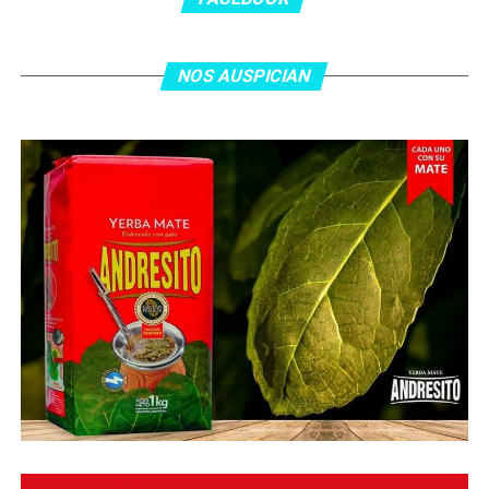
NOS AUSPICIAN
O ingresa
en la BIO
de nuestras redes sociales Te
esperamos en el portal de la #radio con la mejor
información y la mejor #música…
#Folklore #tango
#Rock #Nacional,
#RockInternacional,
#RockandRoll, #Noticias y la mejor #Música
Te
esperamos
Faceboock: H2O Radio
Online
https://www.facebook.com/h2oradioonline