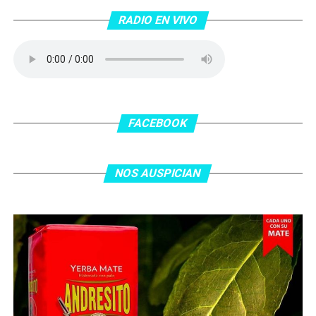
Barcelona.
RADIO EN VIVO
No te lo pierdas…
FACEBOOK
NOS AUSPICIAN
O ingresa
en la BIO
de nuestras redes sociales Te
esperamos en el portal de la #radio con la mejor
información y la mejor #música…
#Folklore #tango
#Rock #Nacional,
#RockInternacional,