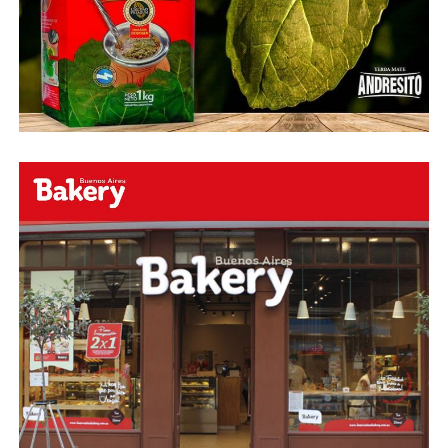
#RockandRoll, #Noticias y la mejor #Música
Te
esperamos
Faceboock: H2O Radio
Online
https://www.facebook.com/h2oradioonline