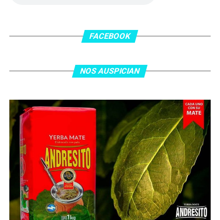
FACEBOOK
NOS AUSPICIAN
O ingresa
en la BIO
de nuestras redes sociales Te
esperamos en el portal de la #radio con la mejor
información y la mejor #música…
#Folklore #tango
#Rock #Nacional,
#RockInternacional,
#RockandRoll, #Noticias y la mejor #Música
Te
esperamos
Faceboock: H2O Radio
Online
https://www.facebook.com/h2oradioonline