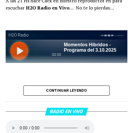
A las 21 Hs hace Click en nuestro reproductor en para
escuchar
H2O Radio en Vivo
… No te lo pierdas…
Piantaos por el Tango
. Piantaos por el Tango es un
CONTINUAR LEYENDO
programa radiofónico semanal conducido y dirigido por
Raúl Mamone con el objetivo de difundir el Tango desde
Barcelona.
RADIO EN VIVO
No te lo pierdas…