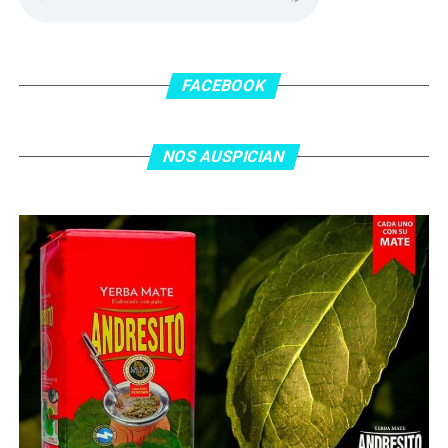
FACEBOOK
NOS AUSPICIAN
O ingresa
en la BIO
de nuestras redes sociales Te
esperamos en el portal de la #radio con la mejor
información y la mejor #música…
#Folklore #tango
#Rock #Nacional,
#RockInternacional,
#RockandRoll, #Noticias y la mejor #Música
Te
esperamos
Faceboock: H2O Radio