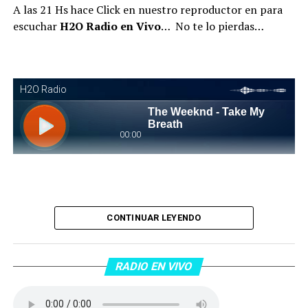
A las 21 Hs hace Click en nuestro reproductor en para
escuchar
H2O Radio en Vivo
… No te lo pierdas…
Piantaos por el Tango
. Piantaos por el Tango es un
CONTINUAR LEYENDO
programa radiofónico semanal conducido y dirigido por
Raúl Mamone con el objetivo de difundir el Tango desde
Barcelona.
RADIO EN VIVO
No te lo pierdas…