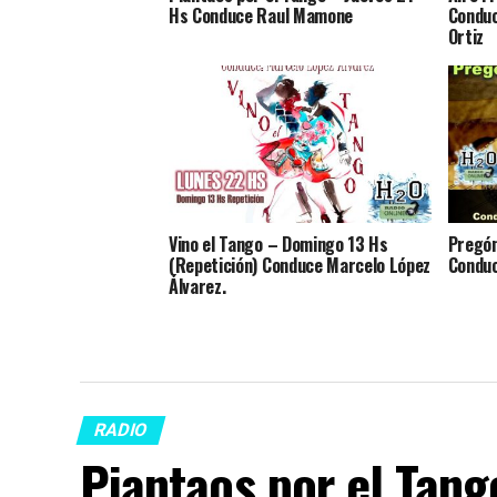
Hs Conduce Raul Mamone
Conduc
Ortiz
Vino el Tango – Domingo 13 Hs
Pregón
(Repetición) Conduce Marcelo López
Conduc
Álvarez.
RADIO
Piantaos por el Tang