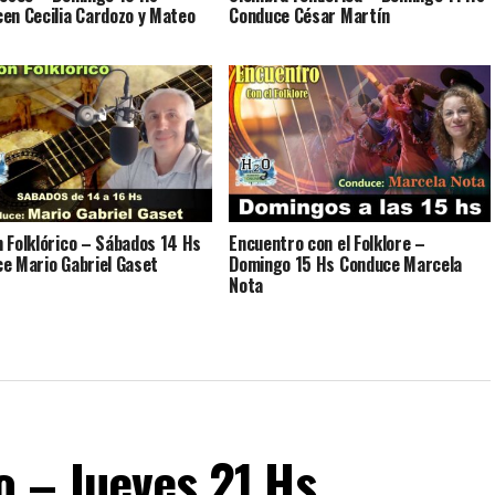
en Cecilia Cardozo y Mateo
Conduce César Martín
 Folklórico – Sábados 14 Hs
Encuentro con el Folklore –
e Mario Gabriel Gaset
Domingo 15 Hs Conduce Marcela
Nota
o – Jueves 21 Hs