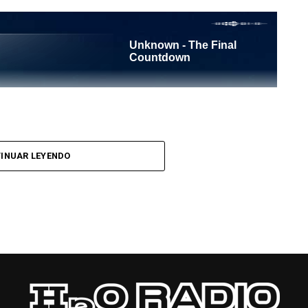
l Tango es un programa radiofónico semanal
INUAR LEYENDO
el objetivo de difundir el Tango desde Barcelona.