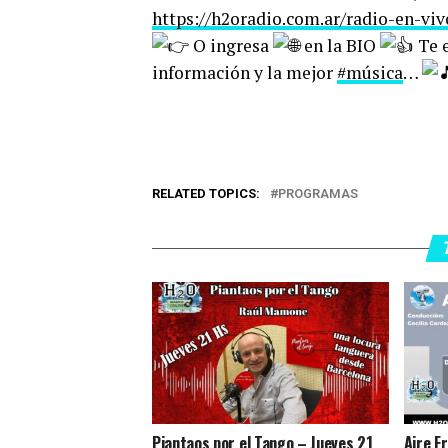
https://h2oradio.com.ar/radio-en-viv
O ingresa
en la BIO
Te e
información y la mejor
#música
…
RELATED TOPICS:
PROGRAMAS
Piantaos por el Tango – Jueves 21
Aire F