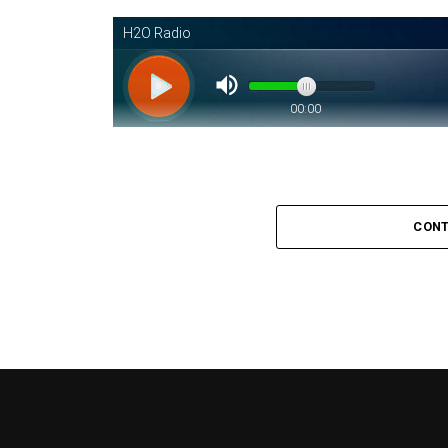
Piantaos por el Tango
. Piantaos por e
CONT
conducido y dirigido por Raúl Mamone con 
No te lo pierdas…