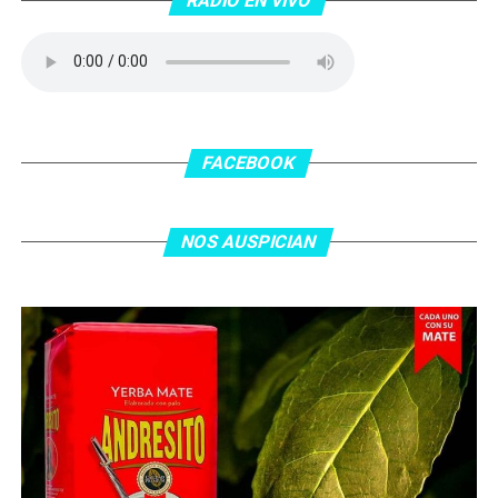
RADIO EN VIVO
No te lo pierdas…
FACEBOOK
NOS AUSPICIAN
O ingresa
en la BIO
de nuestras redes sociales Te
esperamos en el portal de la #radio con la mejor
información y la mejor #música…
#Folklore #tango
#Rock #Nacional,
#RockInternacional,
#RockandRoll, #Noticias y la mejor #Música
Te
esperamos