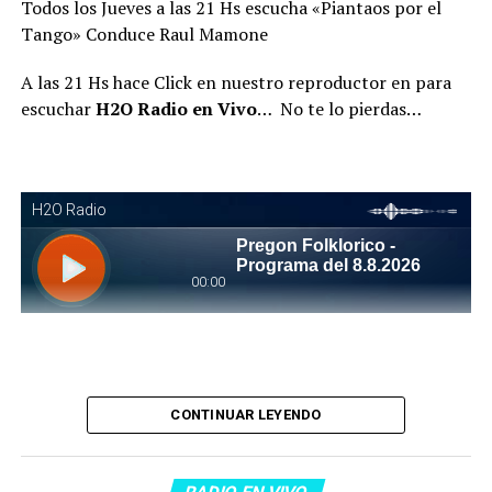
Todos los Jueves a las 21 Hs escucha «Piantaos por el
Tango» Conduce Raul Mamone
A las 21 Hs hace Click en nuestro reproductor en para
escuchar
H2O Radio en Vivo
… No te lo pierdas…
Piantaos por el Tango
. Piantaos por el Tango es un
CONTINUAR LEYENDO
programa radiofónico semanal conducido y dirigido por
Raúl Mamone con el objetivo de difundir el Tango desde
Barcelona.