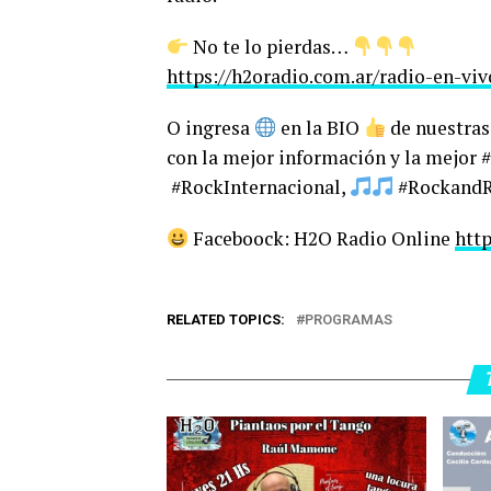
No te lo pierdas…
https://h2oradio.com.ar/radio-en-viv
O ingresa
en la BIO
de nuestras 
con la mejor información y la mejor
#RockInternacional,
#RockandRo
Faceboock: H2O Radio Online
htt
RELATED TOPICS:
PROGRAMAS