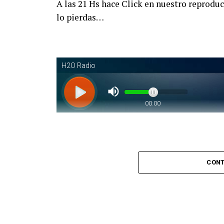
A las 21 Hs hace Click en nuestro reprodu
lo pierdas…
Piantaos por el Tango
. Piantaos por e
CONT
conducido y dirigido por Raúl Mamone con 
No te lo pierdas…