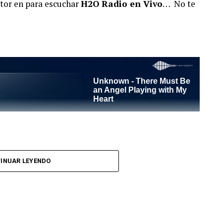
ctor en para escuchar
H2O Radio en Vivo
… No te
l Tango es un programa radiofónico semanal
INUAR LEYENDO
el objetivo de difundir el Tango desde Barcelona.