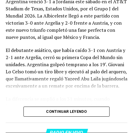
Argentina venció 3-1 a Jordania este sábado en el AT&T
Stadium de Texas, Estados Unidos, por el Grupo J del
Mundial 2026. La Albiceleste llegó a este partido con
victorias 3-0 ante Argelia y 2-0 frente a Austria, y con
este nuevo triunfo completó una fase perfecta con
nueve puntos, al igual que México y Francia.
El debutante asiático, que había caído 3-1 con Austria y
2-1 ante Argelia, cerró su primera Copa del Mundo sin
unidades. Argentina golpeó temprano a los 19′. Giovani
Lo Celso tomó un tiro libre y ejecutó al palo del arquero,
que llamativamente regaló Yazeed Abu Laila jugándosela
excesivamente a un remate por encima de la barrera.
La diferencia se amplió a los 31 minutos, cuando
Lautaro Martínez convirtió de penal el 2-0. El Toro
CONTINUAR LEYENDO
anotó su primer gol en Copas del Mundo, tras no
convertir en el Mundial 2022, aprovechando una falta
dentro del área sobre Marcos Senesi, que intentó ir a
RADIO EN VIVO