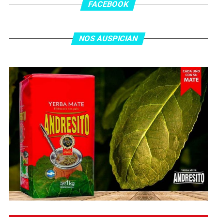
FACEBOOK
NOS AUSPICIAN
O ingresa
en la BIO
de nuestras redes sociales Te
esperamos en el portal de la #radio con la mejor
información y la mejor #música…
#Folklore #tango
#Rock #Nacional,
#RockInternacional,
#RockandRoll, #Noticias y la mejor #Música
Te
esperamos
Faceboock: H2O Radio
Online
https://www.facebook.com/h2oradioonline