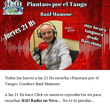
Todos los Jueves a las 21 Hs escucha «Piantaos por el
Tango» Conduce Raul Mamone
A las 21 Hs hace Click en nuestro reproductor en para
escuchar
H2O Radio en Vivo
… No te lo pierdas…