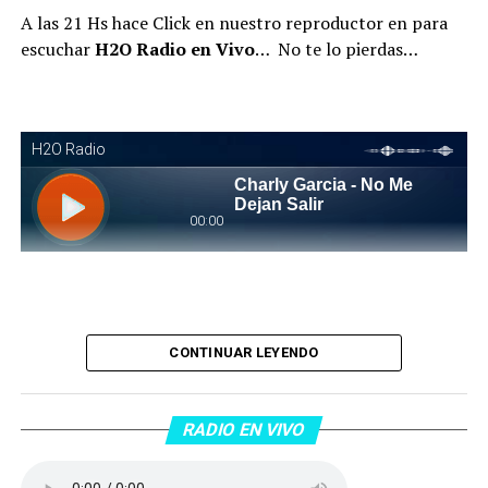
A las 21 Hs hace Click en nuestro reproductor en para
escuchar
H2O Radio en Vivo
… No te lo pierdas…
Piantaos por el Tango
. Piantaos por el Tango es un
CONTINUAR LEYENDO
programa radiofónico semanal conducido y dirigido por
Raúl Mamone con el objetivo de difundir el Tango desde
Barcelona.
RADIO EN VIVO
No te lo pierdas…