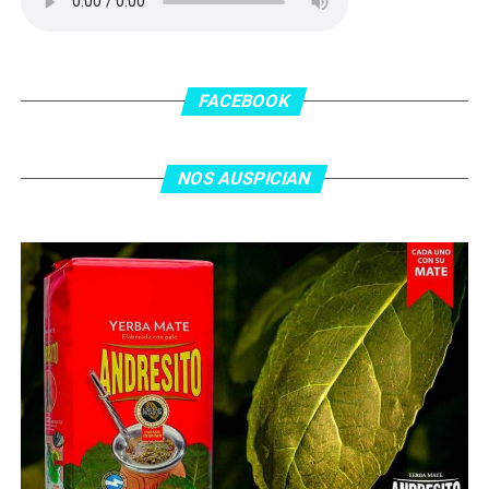
FACEBOOK
NOS AUSPICIAN
O ingresa
en la BIO
de nuestras redes sociales Te
esperamos en el portal de la #radio con la mejor
información y la mejor #música…
#Folklore #tango
#Rock #Nacional,
#RockInternacional,
#RockandRoll, #Noticias y la mejor #Música
Te
esperamos
Faceboock: H2O Radio