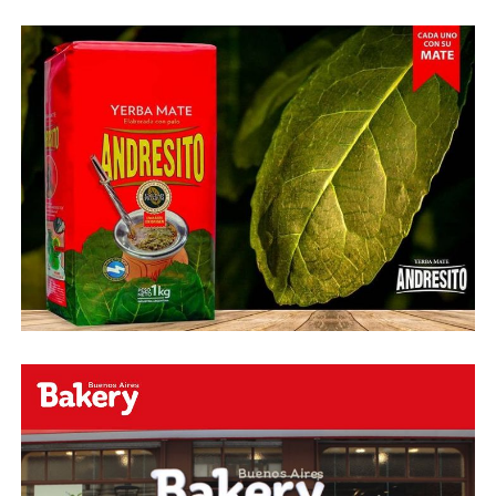
O ingresa
en la BIO
de nuestras redes sociales Te
esperamos en el portal de la #radio con la mejor
información y la mejor #música…
#Folklore #tango
#Rock #Nacional,
#RockInternacional,
#RockandRoll, #Noticias y la mejor #Música
Te
esperamos
Faceboock: H2O Radio
Online
https://www.facebook.com/h2oradioonline