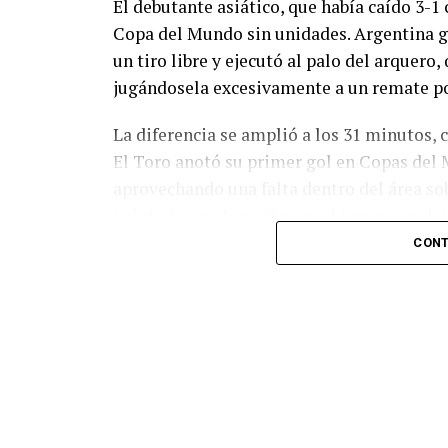
El debutante asiático, que había caído 3-1 
Copa del Mundo sin unidades. Argentina g
un tiro libre y ejecutó al palo del arquer
jugándosela excesivamente a un remate po
La diferencia se amplió a los 31 minutos, 
El Toro anotó su primer gol en Copas del 
aprovechando una falta dentro del área so
pelota luego de un tiro en el travesaño de
patada en la cara del jugador jordano.
CONT
En el complemento, Jordania encontró una
marcó el 1-2 tras asistencia de Ehsan Had
Argentina le dio minutos a Lionel Messi tra
minutos, tras un tiro libre donde volvió a 
siquiera muy esquinado.
Fuente:
Ovación Digital