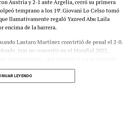
con Austria y 2-1 ante Argelia, cerró su primera
olpeó temprano a los 19′. Giovani Lo Celso tomó
o, que llamativamente regaló Yazeed Abu Laila
r encima de la barrera.
cuando Lautaro Martínez convirtió de penal el 2-0.
Mundo, tras no convertir en el Mundial 2022,
bre Marcos Senesi, que intentó ir a una segunda
l delanatero del Inter, pero se terminó llevando una
INUAR LEYENDO
 respuesta a los 55 minutos: Musa Al Taamari
dad, que culminó una gran jugada colectiva.
s el gol y terminó de asegurar el triunfo a los 80
responder mal Abu Laila, en un tiro que no entró ni