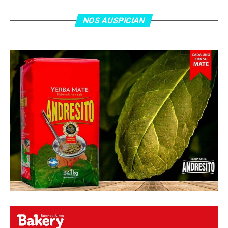
tras el gol y terminó de asegurar el triunfo a los 80
minutos, tras un tiro libre donde volvió a responder mal
NOS AUSPICIAN
Abu Laila, en un tiro que no entró ni siquiera muy
esquinado.
Fuente:
Ovación Digital