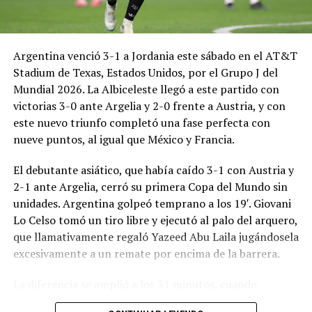
Argentina venció 3-1 a Jordania este sábado en el AT&T
Stadium de Texas, Estados Unidos, por el Grupo J del
Mundial 2026. La Albiceleste llegó a este partido con
victorias 3-0 ante Argelia y 2-0 frente a Austria, y con
este nuevo triunfo completó una fase perfecta con
nueve puntos, al igual que México y Francia.
El debutante asiático, que había caído 3-1 con Austria y
2-1 ante Argelia, cerró su primera Copa del Mundo sin
unidades. Argentina golpeó temprano a los 19′. Giovani
Lo Celso tomó un tiro libre y ejecutó al palo del arquero,
que llamativamente regaló Yazeed Abu Laila jugándosela
excesivamente a un remate por encima de la barrera.
La diferencia se amplió a los 31 minutos, cuando
Lautaro Martínez convirtió de penal el 2-0. El Toro