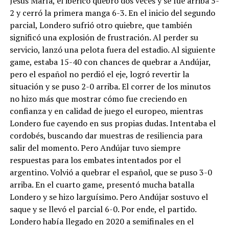
Jesús María, el ibérico quebró dos veces y se fue arriba 5-
2 y cerró la primera manga 6-3. En el inicio del segundo
parcial, Londero sufrió otro quiebre, que también
significó una explosión de frustración. Al perder su
servicio, lanzó una pelota fuera del estadio. Al siguiente
game, estaba 15-40 con chances de quebrar a Andújar,
pero el español no perdió el eje, logró revertir la
situación y se puso 2-0 arriba. El correr de los minutos
no hizo más que mostrar cómo fue creciendo en
confianza y en calidad de juego el europeo, mientras
Londero fue cayendo en sus propias dudas. Intentaba el
cordobés, buscando dar muestras de resiliencia para
salir del momento. Pero Andújar tuvo siempre
respuestas para los embates intentados por el
argentino. Volvió a quebrar el español, que se puso 3-0
arriba. En el cuarto game, presentó mucha batalla
Londero y se hizo larguísimo. Pero Andújar sostuvo el
saque y se llevó el parcial 6-0. Por ende, el partido.
Londero había llegado en 2020 a semifinales en el