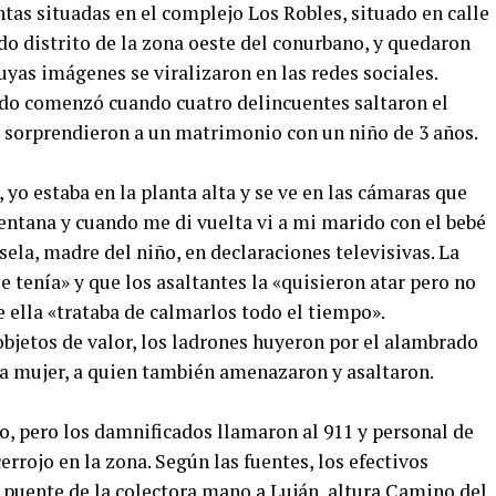
ntas situadas en el complejo Los Robles, situado en calle
o distrito de la zona oeste del conurbano, y quedaron
yas imágenes se viralizaron en las redes sociales.
odo comenzó cuando cuatro delincuentes saltaron el
y sorprendieron a un matrimonio con un niño de 3 años.
yo estaba en la planta alta y se ve en las cámaras que
ntana y cuando me di vuelta vi a mi marido con el bebé
sela, madre del niño, en declaraciones televisivas. La
e tenía» y que los asaltantes la «quisieron atar pero no
e ella «trataba de calmarlos todo el tiempo».
bjetos de valor, los ladrones huyeron por el alambrado
na mujer, a quien también amenazaron y asaltaron.
o, pero los damnificados llamaron al 911 y personal de
errojo en la zona. Según las fuentes, los efectivos
 puente de la colectora mano a Luján, altura Camino del