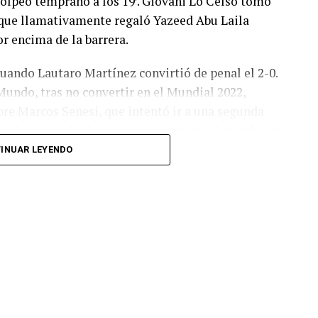
olpeó temprano a los 19′. Giovani Lo Celso tomó
o, que llamativamente regaló Yazeed Abu Laila
r encima de la barrera.
cuando Lautaro Martínez convirtió de penal el 2-0.
Mundo, tras no convertir en el Mundial 2022,
bre Marcos Senesi, que intentó ir a una segunda
l delanatero del Inter, pero se terminó llevando una
INUAR LEYENDO
 respuesta a los 55 minutos: Musa Al Taamari
dad, que culminó una gran jugada colectiva.
s el gol y terminó de asegurar el triunfo a los 80
responder mal Abu Laila, en un tiro que no entró ni