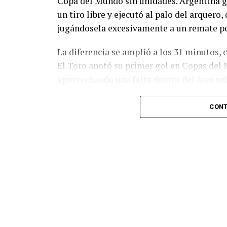
Copa del Mundo sin unidades. Argentina g
un tiro libre y ejecutó al palo del arquer
jugándosela excesivamente a un remate po
La diferencia se amplió a los 31 minutos, 
El Toro anotó su primer gol en Copas del 
aprovechando una falta dentro del área so
pelota luego de un tiro en el travesaño de
patada en la cara del jugador jordano.
CONT
En el complemento, Jordania encontró una
marcó el 1-2 tras asistencia de Ehsan Had
Argentina le dio minutos a Lionel Messi tra
minutos, tras un tiro libre donde volvió a 
siquiera muy esquinado.
Fuente:
Ovación Digital