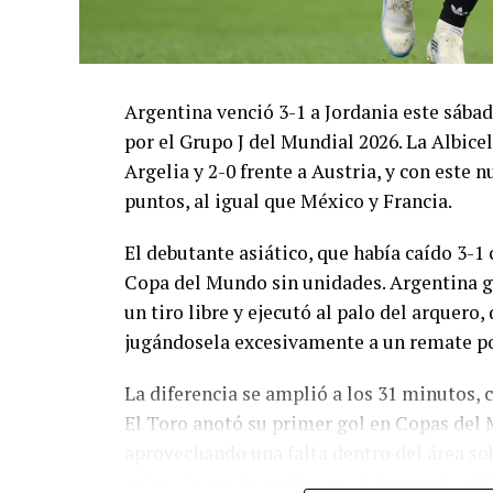
Argentina venció 3-1 a Jordania este sáb
por el Grupo J del Mundial 2026. La Albicel
Argelia y 2-0 frente a Austria, y con este
puntos, al igual que México y Francia.
El debutante asiático, que había caído 3-1 
Copa del Mundo sin unidades. Argentina g
un tiro libre y ejecutó al palo del arquer
jugándosela excesivamente a un remate po
La diferencia se amplió a los 31 minutos, 
El Toro anotó su primer gol en Copas del 
aprovechando una falta dentro del área so
pelota luego de un tiro en el travesaño de