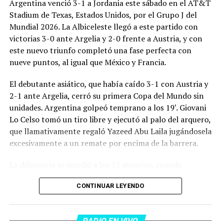
Argentina venció 3-1 a Jordania este sábado en el AT&T
Stadium de Texas, Estados Unidos, por el Grupo J del
Mundial 2026. La Albiceleste llegó a este partido con
victorias 3-0 ante Argelia y 2-0 frente a Austria, y con
este nuevo triunfo completó una fase perfecta con
nueve puntos, al igual que México y Francia.
El debutante asiático, que había caído 3-1 con Austria y
2-1 ante Argelia, cerró su primera Copa del Mundo sin
unidades. Argentina golpeó temprano a los 19′. Giovani
Lo Celso tomó un tiro libre y ejecutó al palo del arquero,
que llamativamente regaló Yazeed Abu Laila jugándosela
excesivamente a un remate por encima de la barrera.
La diferencia se amplió a los 31 minutos, cuando
Lautaro Martínez convirtió de penal el 2-0. El Toro
CONTINUAR LEYENDO
anotó su primer gol en Copas del Mundo, tras no
convertir en el Mundial 2022, aprovechando una falta
dentro del área sobre Marcos Senesi, que intentó ir a
RADIO EN VIVO