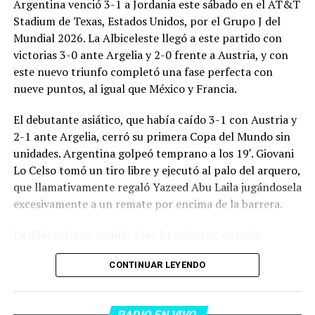
Argentina venció 3-1 a Jordania este sábado en el AT&T
Stadium de Texas, Estados Unidos, por el Grupo J del
Mundial 2026. La Albiceleste llegó a este partido con
victorias 3-0 ante Argelia y 2-0 frente a Austria, y con
este nuevo triunfo completó una fase perfecta con
nueve puntos, al igual que México y Francia.
El debutante asiático, que había caído 3-1 con Austria y
2-1 ante Argelia, cerró su primera Copa del Mundo sin
unidades. Argentina golpeó temprano a los 19′. Giovani
Lo Celso tomó un tiro libre y ejecutó al palo del arquero,
que llamativamente regaló Yazeed Abu Laila jugándosela
excesivamente a un remate por encima de la barrera.
La diferencia se amplió a los 31 minutos, cuando
Lautaro Martínez convirtió de penal el 2-0. El Toro
CONTINUAR LEYENDO
anotó su primer gol en Copas del Mundo, tras no
convertir en el Mundial 2022, aprovechando una falta
dentro del área sobre Marcos Senesi, que intentó ir a
RADIO EN VIVO