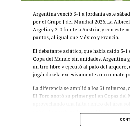
Argentina venció 3-1 a Jordania este sáb
por el Grupo J del Mundial 2026. La Albicel
Argelia y 2-0 frente a Austria, y con este
puntos, al igual que México y Francia.
El debutante asiático, que había caído 3-1 
Copa del Mundo sin unidades. Argentina g
un tiro libre y ejecutó al palo del arquer
jugándosela excesivamente a un remate po
La diferencia se amplió a los 31 minutos, 
El Toro anotó su primer gol en Copas del 
aprovechando una falta dentro del área so
pelota luego de un tiro en el travesaño de
patada en la cara del jugador jordano.
CONT