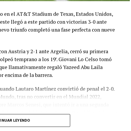
ado en el AT&T Stadium de Texas, Estados Unidos,
este llegó a este partido con victorias 3-0 ante
 nuevo triunfo completó una fase perfecta con nueve
con Austria y 2-1 ante Argelia, cerró su primera
olpeó temprano a los 19′. Giovani Lo Celso tomó
o, que llamativamente regaló Yazeed Abu Laila
r encima de la barrera.
cuando Lautaro Martínez convirtió de penal el 2-0.
Mundo, tras no convertir en el Mundial 2022,
bre Marcos Senesi, que intentó ir a una segunda
l delanatero del Inter, pero se terminó llevando una
INUAR LEYENDO