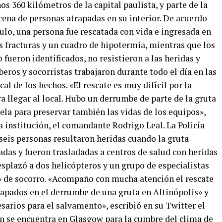
os 360 kilómetros de la capital paulista, y parte de la
ena de personas atrapadas en su interior. De acuerdo
lo, una persona fue rescatada con vida e ingresada en
s fracturas y un cuadro de hipotermia, mientras que los
fueron identificados, no resistieron a las heridas y
beros y socorristas trabajaron durante todo el día en las
al de los hechos. «El rescate es muy difícil por la
a llegar al local. Hubo un derrumbe de parte de la gruta
la para preservar también las vidas de los equipos»,
la institución, el comandante Rodrigo Leal. La Policía
eis personas resultaron heridas cuando la gruta
radas y fueron trasladadas a centros de salud con heridas
splazó a dos helicópteros y un grupo de especialistas
s» de socorro. «Acompaño con mucha atención el rescate
apados en el derrumbe de una gruta en Altinópolis» y
sarios para el salvamento», escribió en su Twitter el
en se encuentra en Glasgow para la cumbre del clima de