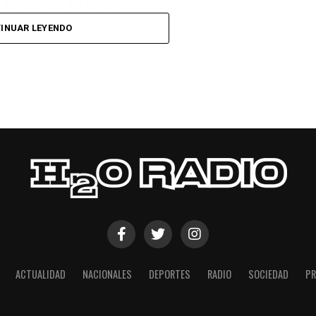
l delanatero del Inter, pero se terminó llevando una
INUAR LEYENDO
 respuesta a los 55 minutos: Musa Al Taamari
dad, que culminó una gran jugada colectiva.
s el gol y terminó de asegurar el triunfo a los 80
responder mal Abu Laila, en un tiro que no entró ni
ACTUALIDAD
NACIONALES
DEPORTES
RADIO
SOCIEDAD
PR