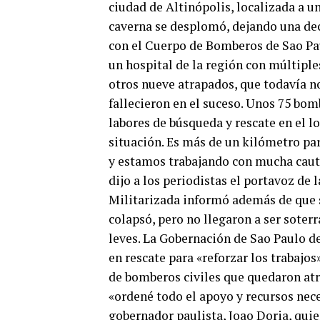
ciudad de Altinópolis, localizada a un
caverna se desplomó, dejando una dec
con el Cuerpo de Bomberos de Sao Pau
un hospital de la región con múltiple
otros nueve atrapados, que todavía no 
fallecieron en el suceso. Unos 75 bom
labores de búsqueda y rescate en el loc
situación. Es más de un kilómetro par
y estamos trabajando con mucha caute
dijo a los periodistas el portavoz de 
Militarizada informó además de que s
colapsó, pero no llegaron a ser soter
leves. La Gobernación de Sao Paulo de
en rescate para «reforzar los trabajo
de bomberos civiles que quedaron atr
«ordené todo el apoyo y recursos nece
gobernador paulista, Joao Doria, qui