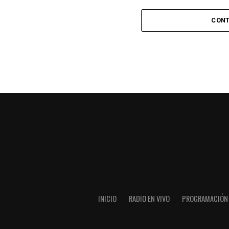
pelota luego de un tiro en el travesaño de
patada en la cara del jugador jordano.
CONT
En el complemento, Jordania encontró una
marcó el 1-2 tras asistencia de Ehsan Had
Argentina le dio minutos a Lionel Messi tra
minutos, tras un tiro libre donde volvió a 
siquiera muy esquinado.
Fuente:
Ovación Digital
INICIO
RADIO EN VIVO
PROGRAMACIÓN