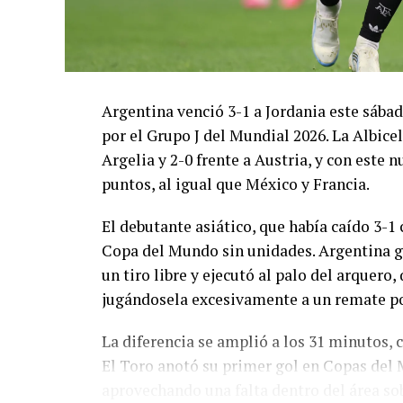
Argentina venció 3-1 a Jordania este sáb
por el Grupo J del Mundial 2026. La Albicel
Argelia y 2-0 frente a Austria, y con este
puntos, al igual que México y Francia.
El debutante asiático, que había caído 3-1 
Copa del Mundo sin unidades. Argentina g
un tiro libre y ejecutó al palo del arquer
jugándosela excesivamente a un remate po
La diferencia se amplió a los 31 minutos, 
El Toro anotó su primer gol en Copas del 
aprovechando una falta dentro del área so