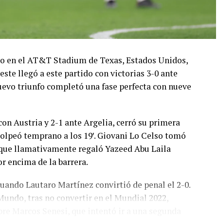
ado en el AT&T Stadium de Texas, Estados Unidos,
este llegó a este partido con victorias 3-0 ante
 nuevo triunfo completó una fase perfecta con nueve
con Austria y 2-1 ante Argelia, cerró su primera
olpeó temprano a los 19′. Giovani Lo Celso tomó
o, que llamativamente regaló Yazeed Abu Laila
r encima de la barrera.
cuando Lautaro Martínez convirtió de penal el 2-0.
Mundo, tras no convertir en el Mundial 2022,
bre Marcos Senesi, que intentó ir a una segunda