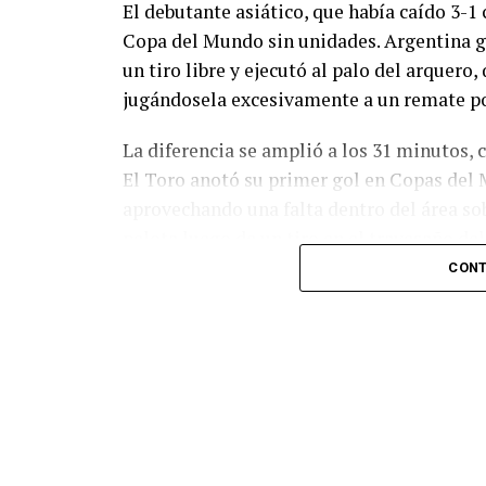
El debutante asiático, que había caído 3-1 
Copa del Mundo sin unidades. Argentina g
un tiro libre y ejecutó al palo del arquer
jugándosela excesivamente a un remate po
La diferencia se amplió a los 31 minutos, 
El Toro anotó su primer gol en Copas del 
aprovechando una falta dentro del área so
pelota luego de un tiro en el travesaño de
patada en la cara del jugador jordano.
CONT
En el complemento, Jordania encontró una
marcó el 1-2 tras asistencia de Ehsan Had
Argentina le dio minutos a Lionel Messi tra
minutos, tras un tiro libre donde volvió a 
siquiera muy esquinado.