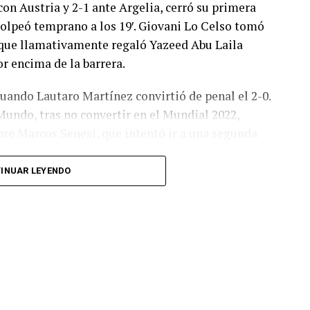
con Austria y 2-1 ante Argelia, cerró su primera
olpeó temprano a los 19′. Giovani Lo Celso tomó
o, que llamativamente regaló Yazeed Abu Laila
r encima de la barrera.
cuando Lautaro Martínez convirtió de penal el 2-0.
Mundo, tras no convertir en el Mundial 2022,
bre Marcos Senesi, que intentó ir a una segunda
l delanatero del Inter, pero se terminó llevando una
INUAR LEYENDO
 respuesta a los 55 minutos: Musa Al Taamari
dad, que culminó una gran jugada colectiva.
s el gol y terminó de asegurar el triunfo a los 80
responder mal Abu Laila, en un tiro que no entró ni