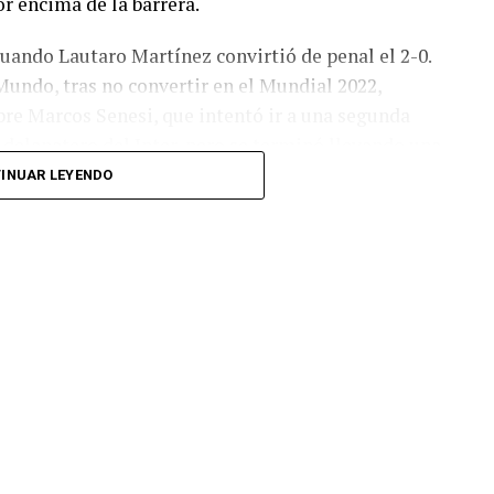
r encima de la barrera.
cuando Lautaro Martínez convirtió de penal el 2-0.
Mundo, tras no convertir en el Mundial 2022,
bre Marcos Senesi, que intentó ir a una segunda
l delanatero del Inter, pero se terminó llevando una
INUAR LEYENDO
 respuesta a los 55 minutos: Musa Al Taamari
dad, que culminó una gran jugada colectiva.
s el gol y terminó de asegurar el triunfo a los 80
responder mal Abu Laila, en un tiro que no entró ni