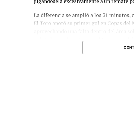
jugándosela excesivamente a un remate po
La diferencia se amplió a los 31 minutos, 
El Toro anotó su primer gol en Copas del 
aprovechando una falta dentro del área so
pelota luego de un tiro en el travesaño de
patada en la cara del jugador jordano.
CONT
En el complemento, Jordania encontró una
marcó el 1-2 tras asistencia de Ehsan Had
Argentina le dio minutos a Lionel Messi tra
minutos, tras un tiro libre donde volvió a 
siquiera muy esquinado.
Fuente:
Ovación Digital