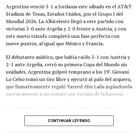
Argentina venció 3-1 a Jordania este sábado en el AT&T
Stadium de Texas, Estados Unidos, por el Grupo J del
Mundial 2026. La Albiceleste llegó a este partido con
victorias 3-0 ante Argelia y 2-0 frente a Austria, y con
este nuevo triunfo completó una fase perfecta con
nueve puntos, al igual que México y Francia.
El debutante asiático, que había caído 3-1 con Austria y
2-1 ante Argelia, cerró su primera Copa del Mundo sin
unidades. Argentina golpeó temprano a los 19′. Giovani
Lo Celso tomó un tiro libre y ejecutó al palo del arquero,
que llamativamente regaló Yazeed Abu Laila jugándosela
excesivamente a un remate por encima de la barrera.
La diferencia se amplió a los 31 minutos, cuando
Lautaro Martínez convirtió de penal el 2-0. El Toro
CONTINUAR LEYENDO
anotó su primer gol en Copas del Mundo, tras no
convertir en el Mundial 2022, aprovechando una falta
dentro del área sobre Marcos Senesi, que intentó ir a