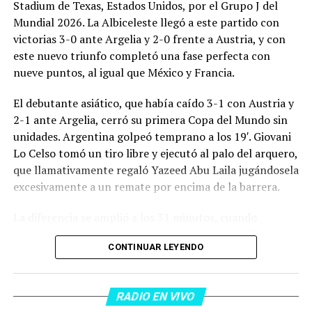
Stadium de Texas, Estados Unidos, por el Grupo J del
Mundial 2026. La Albiceleste llegó a este partido con
victorias 3-0 ante Argelia y 2-0 frente a Austria, y con
este nuevo triunfo completó una fase perfecta con
nueve puntos, al igual que México y Francia.
El debutante asiático, que había caído 3-1 con Austria y
2-1 ante Argelia, cerró su primera Copa del Mundo sin
unidades. Argentina golpeó temprano a los 19′. Giovani
Lo Celso tomó un tiro libre y ejecutó al palo del arquero,
que llamativamente regaló Yazeed Abu Laila jugándosela
excesivamente a un remate por encima de la barrera.
La diferencia se amplió a los 31 minutos, cuando
Lautaro Martínez convirtió de penal el 2-0. El Toro
CONTINUAR LEYENDO
anotó su primer gol en Copas del Mundo, tras no
convertir en el Mundial 2022, aprovechando una falta
dentro del área sobre Marcos Senesi, que intentó ir a
RADIO EN VIVO
una segunda pelota luego de un tiro en el travesaño del