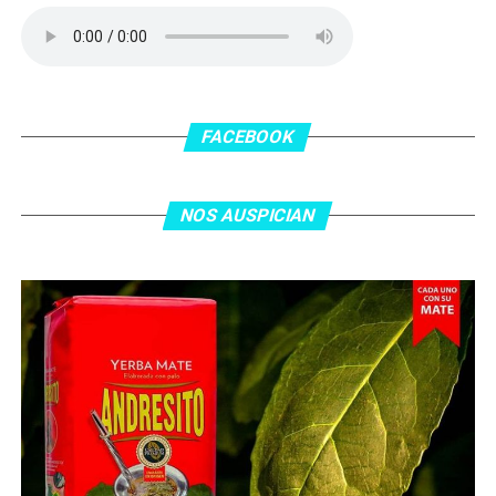
delanatero del Inter, pero se terminó llevando una
patada en la cara del jugador jordano.
En el complemento, Jordania encontró una respuesta a
los 55 minutos: Musa Al Taamari marcó el 1-2 tras
asistencia de Ehsan Haddad, que culminó una gran
FACEBOOK
jugada colectiva. Argentina le dio minutos a Lionel Messi
tras el gol y terminó de asegurar el triunfo a los 80
minutos, tras un tiro libre donde volvió a responder mal
NOS AUSPICIAN
Abu Laila, en un tiro que no entró ni siquiera muy
esquinado.
Fuente:
Ovación Digital