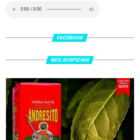
delanatero del Inter, pero se terminó llevando una
patada en la cara del jugador jordano.
En el complemento, Jordania encontró una respuesta a
los 55 minutos: Musa Al Taamari marcó el 1-2 tras
asistencia de Ehsan Haddad, que culminó una gran
FACEBOOK
jugada colectiva. Argentina le dio minutos a Lionel Messi
tras el gol y terminó de asegurar el triunfo a los 80
minutos, tras un tiro libre donde volvió a responder mal
NOS AUSPICIAN
Abu Laila, en un tiro que no entró ni siquiera muy
esquinado.
Fuente:
Ovación Digital