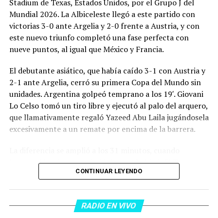
Stadium de Texas, Estados Unidos, por el Grupo J del
Mundial 2026. La Albiceleste llegó a este partido con
victorias 3-0 ante Argelia y 2-0 frente a Austria, y con
este nuevo triunfo completó una fase perfecta con
nueve puntos, al igual que México y Francia.
El debutante asiático, que había caído 3-1 con Austria y
2-1 ante Argelia, cerró su primera Copa del Mundo sin
unidades. Argentina golpeó temprano a los 19′. Giovani
Lo Celso tomó un tiro libre y ejecutó al palo del arquero,
que llamativamente regaló Yazeed Abu Laila jugándosela
excesivamente a un remate por encima de la barrera.
La diferencia se amplió a los 31 minutos, cuando
Lautaro Martínez convirtió de penal el 2-0. El Toro
CONTINUAR LEYENDO
anotó su primer gol en Copas del Mundo, tras no
convertir en el Mundial 2022, aprovechando una falta
dentro del área sobre Marcos Senesi, que intentó ir a
RADIO EN VIVO
una segunda pelota luego de un tiro en el travesaño del