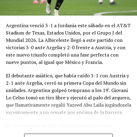
Argentina venció 3-1 a Jordania este sábado en el AT&T
Stadium de Texas, Estados Unidos, por el Grupo J del
Mundial 2026. La Albiceleste llegó a este partido con
victorias 3-0 ante Argelia y 2-0 frente a Austria, y con
este nuevo triunfo completó una fase perfecta con
nueve puntos, al igual que México y Francia.
El debutante asiático, que había caído 3-1 con Austria y
2-1 ante Argelia, cerró su primera Copa del Mundo sin
unidades. Argentina golpeó temprano a los 19′. Giovani
Lo Celso tomó un tiro libre y ejecutó al palo del arquero,
que llamativamente regaló Yazeed Abu Laila jugándosela
excesivamente a un remate por encima de la barrera.
La diferencia se amplió a los 31 minutos, cuando
Lautaro Martínez convirtió de penal el 2-0. El Toro