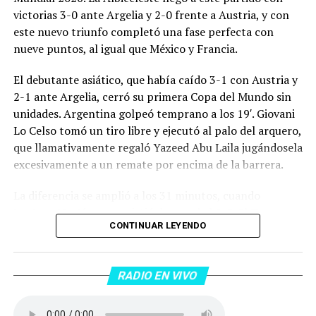
victorias 3-0 ante Argelia y 2-0 frente a Austria, y con
este nuevo triunfo completó una fase perfecta con
nueve puntos, al igual que México y Francia.
El debutante asiático, que había caído 3-1 con Austria y
2-1 ante Argelia, cerró su primera Copa del Mundo sin
unidades. Argentina golpeó temprano a los 19′. Giovani
Lo Celso tomó un tiro libre y ejecutó al palo del arquero,
que llamativamente regaló Yazeed Abu Laila jugándosela
excesivamente a un remate por encima de la barrera.
La diferencia se amplió a los 31 minutos, cuando
Lautaro Martínez convirtió de penal el 2-0. El Toro
CONTINUAR LEYENDO
anotó su primer gol en Copas del Mundo, tras no
convertir en el Mundial 2022, aprovechando una falta
dentro del área sobre Marcos Senesi, que intentó ir a
RADIO EN VIVO
una segunda pelota luego de un tiro en el travesaño del
delanatero del Inter, pero se terminó llevando una
patada en la cara del jugador jordano.