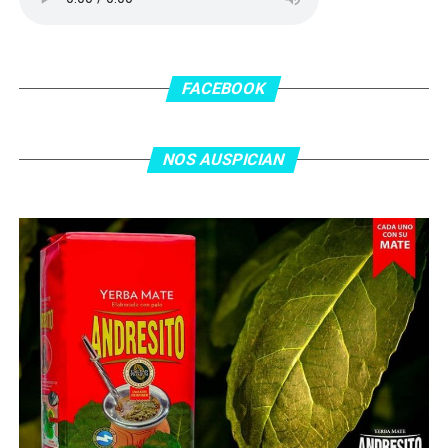
En el complemento, Jordania encontró una respuesta a
los 55 minutos: Musa Al Taamari marcó el 1-2 tras
asistencia de Ehsan Haddad, que culminó una gran
FACEBOOK
jugada colectiva. Argentina le dio minutos a Lionel Messi
tras el gol y terminó de asegurar el triunfo a los 80
minutos, tras un tiro libre donde volvió a responder mal
NOS AUSPICIAN
Abu Laila, en un tiro que no entró ni siquiera muy
esquinado.
Fuente:
Ovación Digital