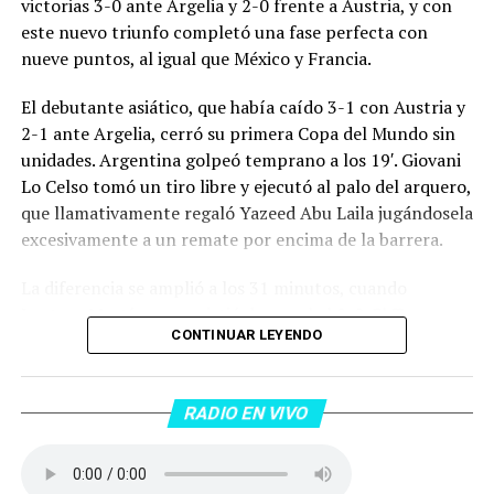
victorias 3-0 ante Argelia y 2-0 frente a Austria, y con
este nuevo triunfo completó una fase perfecta con
nueve puntos, al igual que México y Francia.
El debutante asiático, que había caído 3-1 con Austria y
2-1 ante Argelia, cerró su primera Copa del Mundo sin
unidades. Argentina golpeó temprano a los 19′. Giovani
Lo Celso tomó un tiro libre y ejecutó al palo del arquero,
que llamativamente regaló Yazeed Abu Laila jugándosela
excesivamente a un remate por encima de la barrera.
La diferencia se amplió a los 31 minutos, cuando
Lautaro Martínez convirtió de penal el 2-0. El Toro
CONTINUAR LEYENDO
anotó su primer gol en Copas del Mundo, tras no
convertir en el Mundial 2022, aprovechando una falta
dentro del área sobre Marcos Senesi, que intentó ir a
RADIO EN VIVO
una segunda pelota luego de un tiro en el travesaño del
delanatero del Inter, pero se terminó llevando una
patada en la cara del jugador jordano.