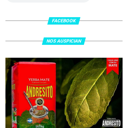
En el complemento, Jordania encontró una respuesta a
los 55 minutos: Musa Al Taamari marcó el 1-2 tras
asistencia de Ehsan Haddad, que culminó una gran
FACEBOOK
jugada colectiva. Argentina le dio minutos a Lionel Messi
tras el gol y terminó de asegurar el triunfo a los 80
minutos, tras un tiro libre donde volvió a responder mal
NOS AUSPICIAN
Abu Laila, en un tiro que no entró ni siquiera muy
esquinado.
Fuente:
Ovación Digital