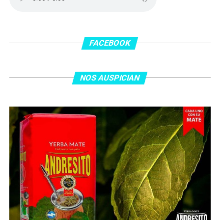
En el complemento, Jordania encontró una respuesta a
los 55 minutos: Musa Al Taamari marcó el 1-2 tras
asistencia de Ehsan Haddad, que culminó una gran
FACEBOOK
jugada colectiva. Argentina le dio minutos a Lionel Messi
tras el gol y terminó de asegurar el triunfo a los 80
minutos, tras un tiro libre donde volvió a responder mal
NOS AUSPICIAN
Abu Laila, en un tiro que no entró ni siquiera muy
esquinado.
Fuente:
Ovación Digital