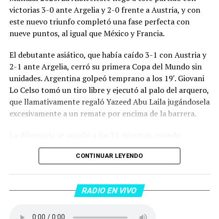
victorias 3-0 ante Argelia y 2-0 frente a Austria, y con
este nuevo triunfo completó una fase perfecta con
nueve puntos, al igual que México y Francia.
El debutante asiático, que había caído 3-1 con Austria y
2-1 ante Argelia, cerró su primera Copa del Mundo sin
unidades. Argentina golpeó temprano a los 19′. Giovani
Lo Celso tomó un tiro libre y ejecutó al palo del arquero,
que llamativamente regaló Yazeed Abu Laila jugándosela
excesivamente a un remate por encima de la barrera.
La diferencia se amplió a los 31 minutos, cuando
Lautaro Martínez convirtió de penal el 2-0. El Toro
CONTINUAR LEYENDO
anotó su primer gol en Copas del Mundo, tras no
convertir en el Mundial 2022, aprovechando una falta
dentro del área sobre Marcos Senesi, que intentó ir a
RADIO EN VIVO
una segunda pelota luego de un tiro en el travesaño del
delanatero del Inter, pero se terminó llevando una
patada en la cara del jugador jordano.