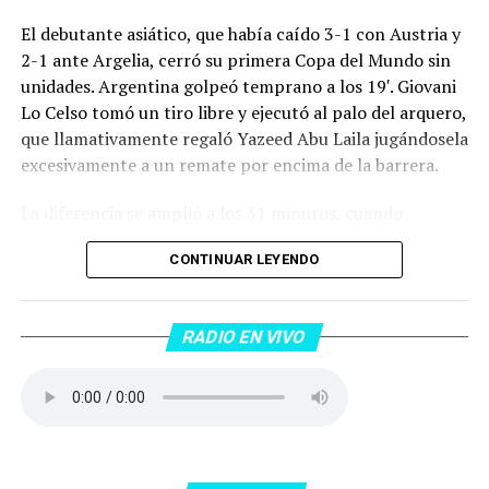
El debutante asiático, que había caído 3-1 con Austria y
2-1 ante Argelia, cerró su primera Copa del Mundo sin
unidades. Argentina golpeó temprano a los 19′. Giovani
Lo Celso tomó un tiro libre y ejecutó al palo del arquero,
que llamativamente regaló Yazeed Abu Laila jugándosela
excesivamente a un remate por encima de la barrera.
La diferencia se amplió a los 31 minutos, cuando
Lautaro Martínez convirtió de penal el 2-0. El Toro
CONTINUAR LEYENDO
anotó su primer gol en Copas del Mundo, tras no
convertir en el Mundial 2022, aprovechando una falta
dentro del área sobre Marcos Senesi, que intentó ir a
RADIO EN VIVO
una segunda pelota luego de un tiro en el travesaño del
delanatero del Inter, pero se terminó llevando una
patada en la cara del jugador jordano.
En el complemento, Jordania encontró una respuesta a
los 55 minutos: Musa Al Taamari marcó el 1-2 tras