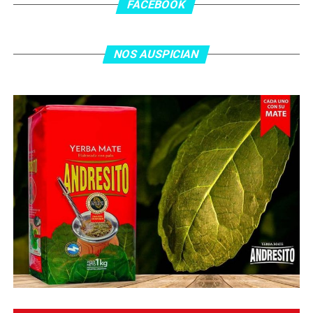
asistencia de Ehsan Haddad, que culminó una gran
FACEBOOK
jugada colectiva. Argentina le dio minutos a Lionel Messi
tras el gol y terminó de asegurar el triunfo a los 80
minutos, tras un tiro libre donde volvió a responder mal
NOS AUSPICIAN
Abu Laila, en un tiro que no entró ni siquiera muy
esquinado.
Fuente:
Ovación Digital