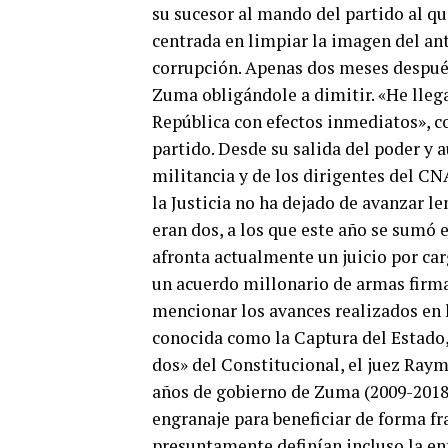
su sucesor al mando del partido al q
centrada en limpiar la imagen del an
corrupción. Apenas dos meses después
Zuma obligándole a dimitir. «He llega
República con efectos inmediatos», co
partido. Desde su salida del poder y 
militancia y de los dirigentes del C
la Justicia no ha dejado de avanzar l
eran dos, a los que este año se sumó e
afronta actualmente un juicio por car
un acuerdo millonario de armas firmad
mencionar los avances realizados en 
conocida como la Captura del Estado,
dos» del Constitucional, el juez Raym
años de gobierno de Zuma (2009-2018)
engranaje para beneficiar de forma fr
presuntamente definían incluso la ent