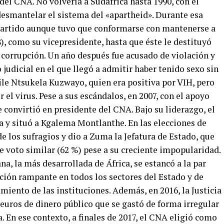
 del CNA. No volvería a Sudáfrica hasta 1990, con el
esmantelar el sistema del «apartheid». Durante esa
 partido aunque tuvo que conformarse con mantenerse a
, como su vicepresidente, hasta que éste le destituyó
 corrupción. Un año después fue acusado de violación y
 judicial en el que llegó a admitir haber tenido sexo sin
ile Ntsukela Kuzwayo, quien era positiva por VIH, pero
el virus. Pese a sus escándalos, en 2007, con el apoyo
e convirtió en presidente del CNA. Bajo su liderazgo, el
a y situó a Kgalema Montlanthe. En las elecciones de
de los sufragios y dio a Zuma la Jefatura de Estado, que
de voto similar (62 %) pese a su creciente impopularidad.
a, la más desarrollada de África, se estancó a la par
ción rampante en todos los sectores del Estado y de
iento de las instituciones. Además, en 2016, la Justicia
euros de dinero público que se gastó de forma irregular
. En ese contexto, a finales de 2017, el CNA eligió como