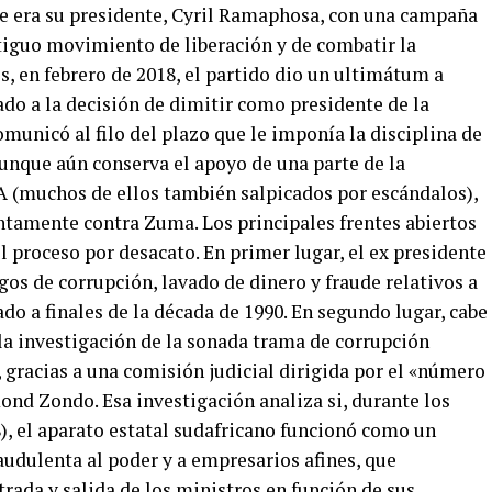
ue era su presidente, Cyril Ramaphosa, con una campaña
tiguo movimiento de liberación y de combatir la
, en febrero de 2018, el partido dio un ultimátum a
do a la decisión de dimitir como presidente de la
municó al filo del plazo que le imponía la disciplina de
aunque aún conserva el apoyo de una parte de la
NA (muchos de ellos también salpicados por escándalos),
entamente contra Zuma. Los principales frentes abiertos
l proceso por desacato. En primer lugar, el ex presidente
gos de corrupción, lavado de dinero y fraude relativos a
o a finales de la década de 1990. En segundo lugar, cabe
la investigación de la sonada trama de corrupción
 gracias a una comisión judicial dirigida por el «número
ond Zondo. Esa investigación analiza si, durante los
, el aparato estatal sudafricano funcionó como un
audulenta al poder y a empresarios afines, que
rada y salida de los ministros en función de sus