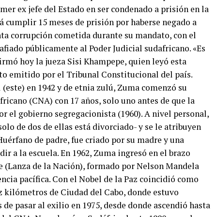
imer ex jefe del Estado en ser condenado a prisión en la
á cumplir 15 meses de prisión por haberse negado a
nta corrupción cometida durante su mandato, con el
fiado públicamente al Poder Judicial sudafricano. «Es
firmó hoy la jueza Sisi Khampepe, quien leyó esta
 emitido por el Tribunal Constitucional del país.
 (este) en 1942 y de etnia zulú, Zuma comenzó su
fricano (CNA) con 17 años, solo uno antes de que la
or el gobierno segregacionista (1960). A nivel personal,
olo de dos de ellas está divorciado- y se le atribuyen
 Huérfano de padre, fue criado por su madre y una
ir a la escuela. En 1962, Zuma ingresó en el brazo
(Lanza de la Nación), formado por Nelson Mandela
encia pacífica. Con el Nobel de la Paz coincidió como
iez kilómetros de Ciudad del Cabo, donde estuvo
 de pasar al exilio en 1975, desde donde ascendió hasta