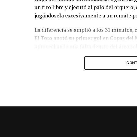
un tiro libre y ejecutó al palo del arquer
jugándosela excesivamente a un remate po
La diferencia se amplió a los 31 minutos, 
El Toro anotó su primer gol en Copas del 
aprovechando una falta dentro del área so
pelota luego de un tiro en el travesaño de
patada en la cara del jugador jordano.
CONT
En el complemento, Jordania encontró una
marcó el 1-2 tras asistencia de Ehsan Had
Argentina le dio minutos a Lionel Messi tra
minutos, tras un tiro libre donde volvió a 
siquiera muy esquinado.
Fuente:
Ovación Digital