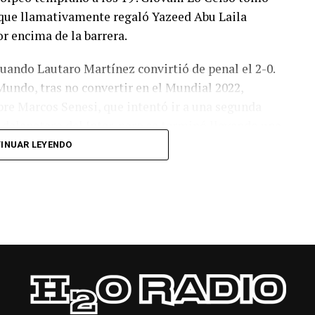
o, que llamativamente regaló Yazeed Abu Laila
r encima de la barrera.
cuando Lautaro Martínez convirtió de penal el 2-0.
Mundo, tras no convertir en el Mundial 2022,
bre Marcos Senesi, que intentó ir a una segunda
l delanatero del Inter, pero se terminó llevando una
INUAR LEYENDO
 respuesta a los 55 minutos: Musa Al Taamari
dad, que culminó una gran jugada colectiva.
s el gol y terminó de asegurar el triunfo a los 80
responder mal Abu Laila, en un tiro que no entró ni