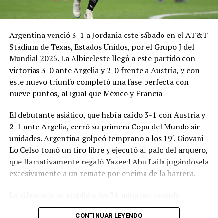
Argentina venció 3-1 a Jordania este sábado en el AT&T
Stadium de Texas, Estados Unidos, por el Grupo J del
Mundial 2026. La Albiceleste llegó a este partido con
victorias 3-0 ante Argelia y 2-0 frente a Austria, y con
este nuevo triunfo completó una fase perfecta con
nueve puntos, al igual que México y Francia.
El debutante asiático, que había caído 3-1 con Austria y
2-1 ante Argelia, cerró su primera Copa del Mundo sin
unidades. Argentina golpeó temprano a los 19′. Giovani
Lo Celso tomó un tiro libre y ejecutó al palo del arquero,
que llamativamente regaló Yazeed Abu Laila jugándosela
excesivamente a un remate por encima de la barrera.
La diferencia se amplió a los 31 minutos, cuando
Lautaro Martínez convirtió de penal el 2-0. El Toro
CONTINUAR LEYENDO
anotó su primer gol en Copas del Mundo, tras no