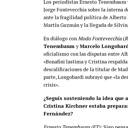
Los periodistas Ernesto Tenembaum 
Jorge Fontevecchia sobre la interna d
ante la fragilidad política de Albert
Martín Guzmán y la llegada de Silvin
En diálogo con
Modo Fontevecchia
(
R
Tenembaum
y
Marcelo Longobard
oficialismo con las disputas entre Al
«Bonafini lastima y Cristina respald
descalificaciones de la titular de Ma
parte, Longobardi subrayó que «la des
crisis».
¿Seguís sosteniendo la idea que 
Cristina Kirchner estaba prepara
Fernández?
Ernesto Tenembaum (ET):
Sigo pensa