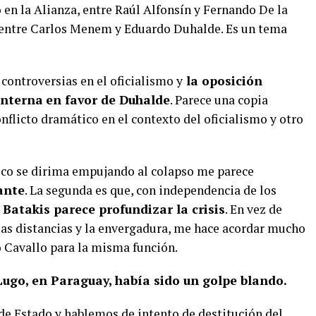
o en la Alianza, entre Raúl Alfonsín y Fernando De la
n, entre Carlos Menem y Eduardo Duhalde. Es un tema
ontroversias en el oficialismo y
la oposición
interna
en favor de Duhalde
. Parece una copia
nflicto dramático en el contexto del oficialismo y otro
tico se dirima empujando al colapso me parece
ante
. La segunda es que, con independencia de los
 Batakis parece profundizar la crisis
. En vez de
o las distancias y la envergadura, me hace acordar mucho
 Cavallo para la misma función.
 Lugo, en Paraguay, había sido un golpe blando.
de Estado y hablemos de intento de destitución del