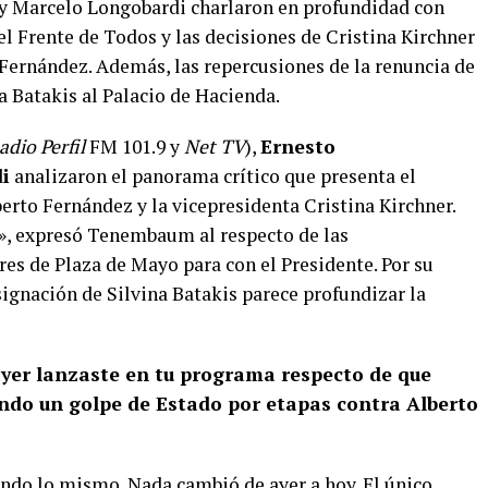
y Marcelo Longobardi charlaron en profundidad con
el Frente de Todos y las decisiones de Cristina Kirchner
o Fernández. Además, las repercusiones de la renuncia de
a Batakis al Palacio de Hacienda.
adio Perfil
FM 101.9 y
Net TV
),
Ernesto
i
analizaron el panorama crítico que presenta el
berto Fernández y la vicepresidenta Cristina Kirchner.
a», expresó Tenembaum al respecto de las
dres de Plaza de Mayo para con el Presidente. Por su
ignación de Silvina Batakis parece profundizar la
ayer lanzaste en tu programa respecto de que
ndo un golpe de Estado por etapas contra Alberto
ndo lo mismo. Nada cambió de ayer a hoy. El único