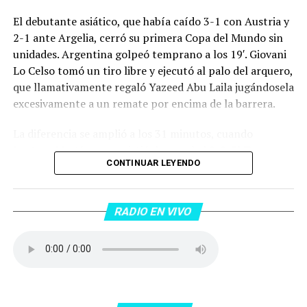
El debutante asiático, que había caído 3-1 con Austria y
2-1 ante Argelia, cerró su primera Copa del Mundo sin
unidades. Argentina golpeó temprano a los 19′. Giovani
Lo Celso tomó un tiro libre y ejecutó al palo del arquero,
que llamativamente regaló Yazeed Abu Laila jugándosela
excesivamente a un remate por encima de la barrera.
La diferencia se amplió a los 31 minutos, cuando
Lautaro Martínez convirtió de penal el 2-0. El Toro
CONTINUAR LEYENDO
anotó su primer gol en Copas del Mundo, tras no
convertir en el Mundial 2022, aprovechando una falta
dentro del área sobre Marcos Senesi, que intentó ir a
RADIO EN VIVO
una segunda pelota luego de un tiro en el travesaño del
delanatero del Inter, pero se terminó llevando una
patada en la cara del jugador jordano.
En el complemento, Jordania encontró una respuesta a
los 55 minutos: Musa Al Taamari marcó el 1-2 tras