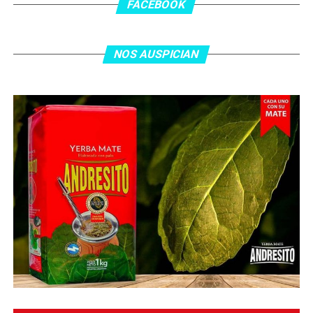
asistencia de Ehsan Haddad, que culminó una gran
FACEBOOK
jugada colectiva. Argentina le dio minutos a Lionel Messi
tras el gol y terminó de asegurar el triunfo a los 80
minutos, tras un tiro libre donde volvió a responder mal
NOS AUSPICIAN
Abu Laila, en un tiro que no entró ni siquiera muy
esquinado.
Fuente:
Ovación Digital