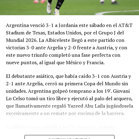
Argentina venció 3-1 a Jordania este sábado en el AT&T
Stadium de Texas, Estados Unidos, por el Grupo J del
Mundial 2026. La Albiceleste llegó a este partido con
victorias 3-0 ante Argelia y 2-0 frente a Austria, y con
este nuevo triunfo completó una fase perfecta con
nueve puntos, al igual que México y Francia.
El debutante asiático, que había caído 3-1 con Austria y
2-1 ante Argelia, cerró su primera Copa del Mundo sin
unidades. Argentina golpeó temprano a los 19′. Giovani
Lo Celso tomó un tiro libre y ejecutó al palo del arquero,
que llamativamente regaló Yazeed Abu Laila jugándosela
excesivamente a un remate por encima de la barrera.
La diferencia se amplió a los 31 minutos, cuando
Lautaro Martínez convirtió de penal el 2-0. El Toro